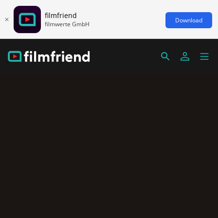
filmfriend
Download
filmwerte GmbH